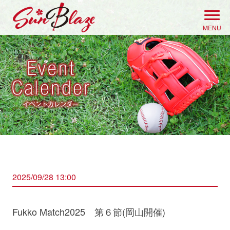
Skip
to
MENU
content
2025/09/28 13:00
Fukko Match2025 第６節(岡山開催)