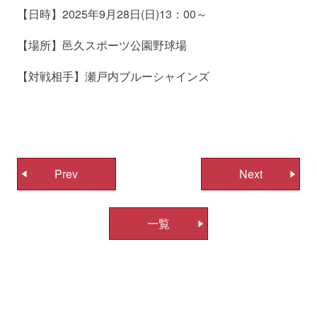
【日時】2025年9月28日(日)13：00～
【場所】邑久スポーツ公園野球場
【対戦相手】瀬戸内ブルーシャインズ
投
Prev
Next
稿
ナ
一覧
ビ
ゲ
ー
シ
ョ