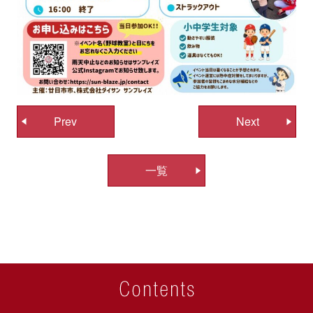
投
Prev
Next
稿
ナ
一覧
ビ
ゲ
ー
シ
ョ
ン