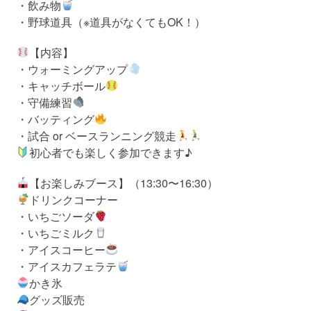
・飲み物
・野球道具（※道具がなくてもOK！）
【内容】
・ウォーミングアップ
・キャッチボール
・守備練習
・バッティング
・試合 or ベースランニング競走
初心者でも楽しく参加できます♪
【お楽しみブース】（13:30〜16:30）
ドリンクコーナー
・いちごソーダ
・いちごミルク
・アイスコーヒー
・アイスカフェラテ
かき氷
グッズ販売