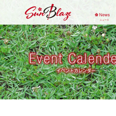
Skip
to
News
content
ニュース