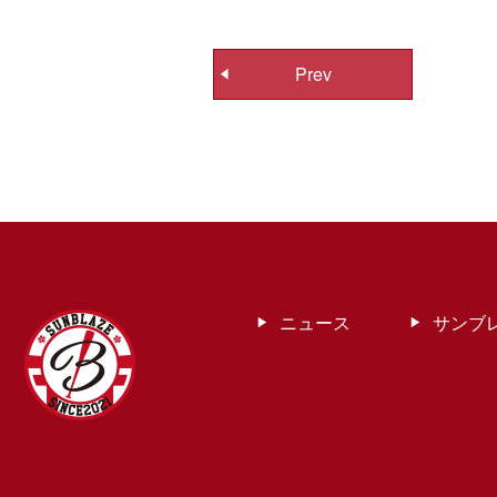
投
Prev
稿
ナ
ビ
ゲ
ー
シ
ョ
ン
ニュース
サンブ