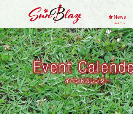
Skip
to
News
content
ニュース