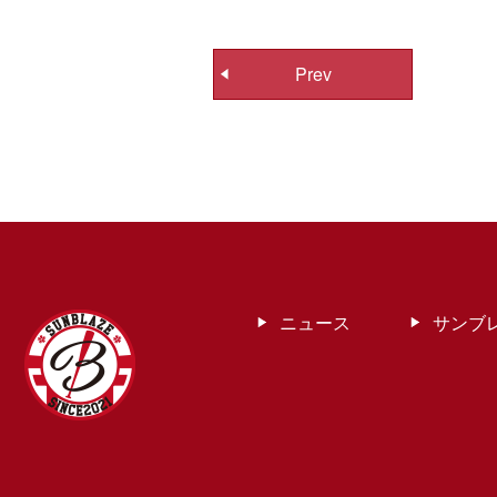
投
Prev
稿
ナ
ビ
ゲ
ー
シ
ョ
ン
ニュース
サンブ