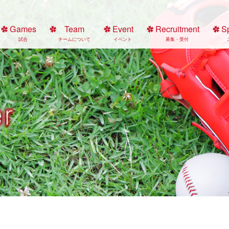
Games
Team
Event
Recruitment
S
試合
チームについて
イベント
募集・受付