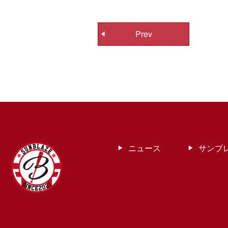
投
Prev
稿
ナ
ビ
ゲ
ー
シ
ョ
ン
ニュース
サンブ