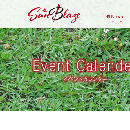
Skip
to
News
content
ニュース