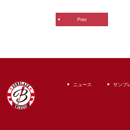
投
Prev
稿
ナ
ビ
ゲ
ー
シ
ョ
ン
ニュース
サンブ