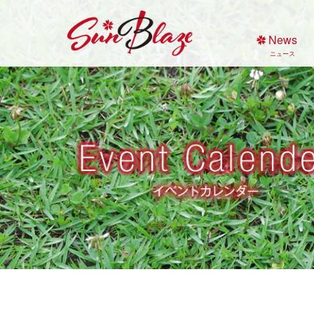
Skip
to
News
content
ニュース