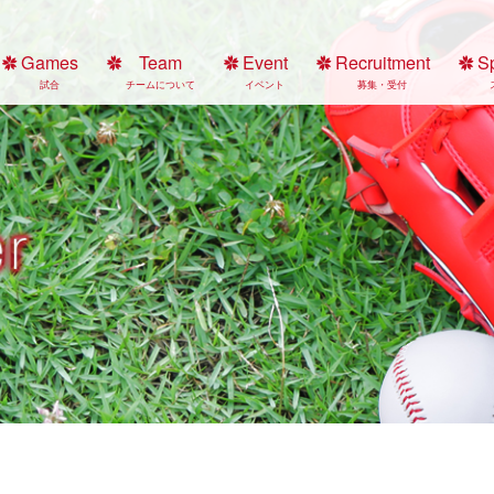
Games
Team
Event
Recruitment
S
試合
チームについて
イベント
募集・受付