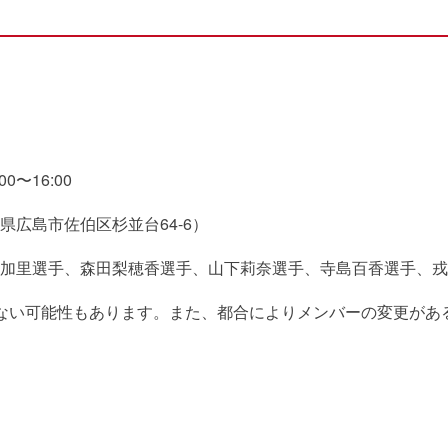
0〜16:00
広島市佐伯区杉並台64-6）
由加里選手、森田梨穂香選手、山下莉奈選手、寺島百香選手、戎
ない可能性もあります。また、都合によりメンバーの変更があ