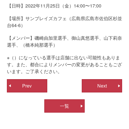
【日時】2022年11月25日（金）14:00〜17:00
【場所】サンブレイズカフェ（広島県広島市佐伯区杉並
台64-6）
【メンバー】磯崎由加里選手、御山真悠選手、山下莉奈
選手、（橋本純那選手）
※（）になっている選手は店舗に出ない可能性もありま
す。また、都合によりメンバーの変更があることもござ
います。ご了承ください。
投
Prev
Next
稿
ナ
一覧
ビ
ゲ
ー