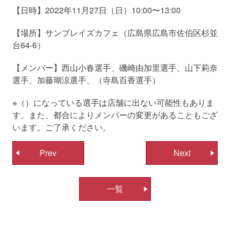
【日時】2022年11月27日（日）10:00〜13:00
【場所】サンブレイズカフェ（広島県広島市佐伯区杉並
台64-6）
【メンバー】西山小春選手、磯崎由加里選手、山下莉奈
選手、加藤瑚涼選手、（寺島百香選手）
※（）になっている選手は店舗に出ない可能性もありま
す。また、都合によりメンバーの変更があることもござ
います。ご了承ください。
投
Prev
Next
稿
ナ
一覧
ビ
ゲ
ー