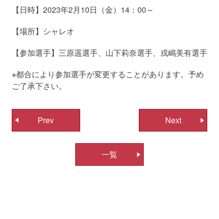
【日時】2023年2月10日（金）14：00～
【場所】シャレオ
【参加選手】三原遥選手、山下莉奈選手、戎嶋美有選手
※都合により参加選手が変更することがあります。予め
ご了承下さい。
投
Prev
Next
稿
ナ
一覧
ビ
ゲ
ー
シ
ョ