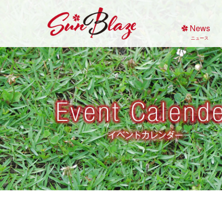
Skip
to
News
content
ニュース