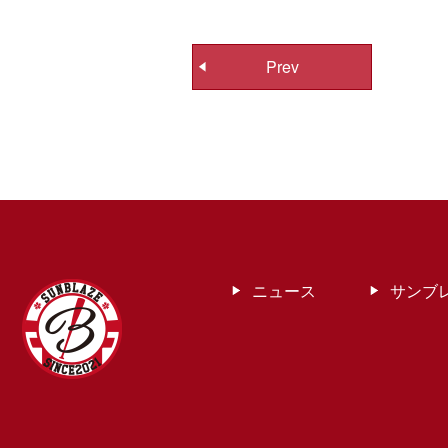
投
Prev
稿
ナ
ビ
ゲ
ー
シ
ョ
ン
ニュース
サンブ