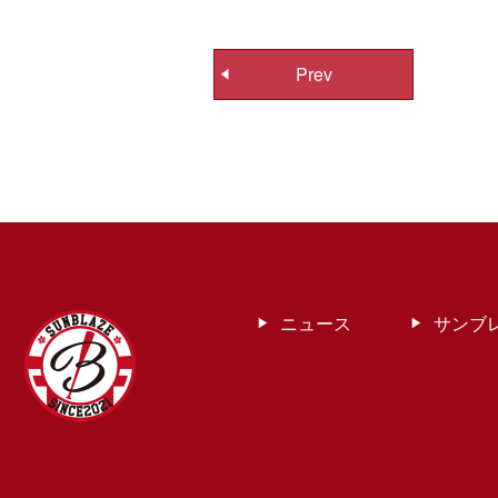
投
Prev
稿
ナ
ビ
ゲ
ー
シ
ョ
ン
ニュース
サンブ