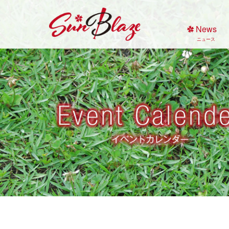
Skip
to
News
content
ニュース