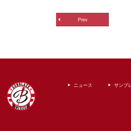
投
Prev
稿
ナ
ビ
ゲ
ー
シ
ョ
ン
ニュース
サンブ