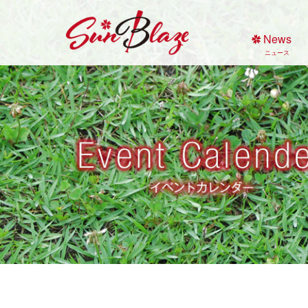
Skip
to
News
content
ニュース