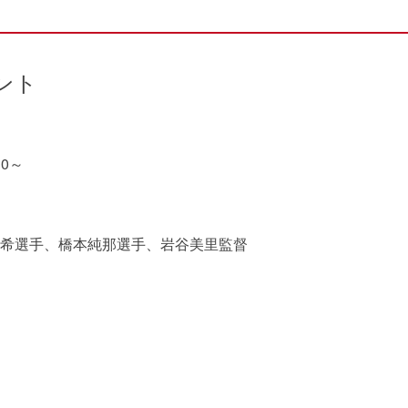
ント
30～
希選手、橋本純那選手、岩谷美里監督