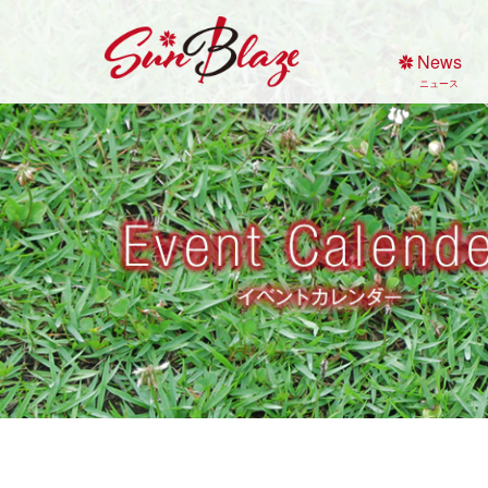
Skip
to
News
content
ニュース