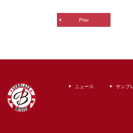
投
Prev
稿
ナ
ビ
ゲ
ー
シ
ョ
ン
ニュース
サンブ