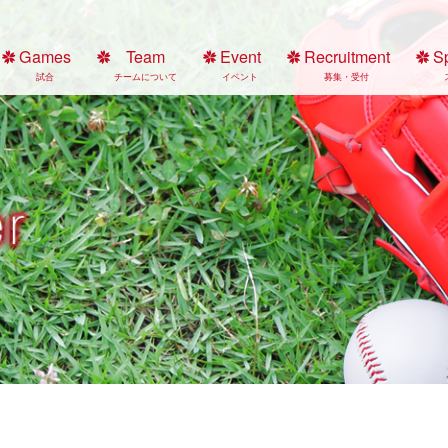
Games
Team
Event
Recruitment
S
試合
チームについて
イベント
募集・受付