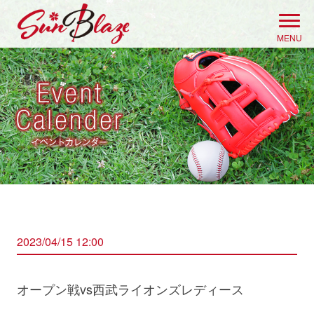
Skip
to
MENU
content
2023/04/15 12:00
オープン戦vs西武ライオンズレディース