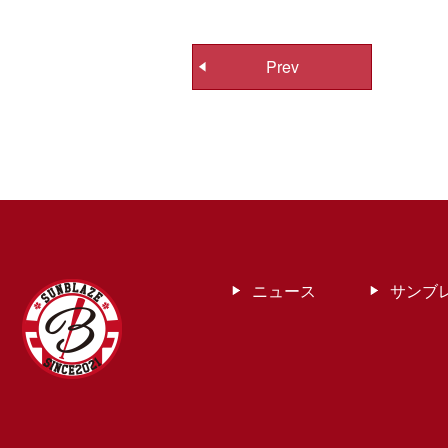
投
Prev
稿
ナ
ビ
ゲ
ー
シ
ョ
ン
ニュース
サンブ