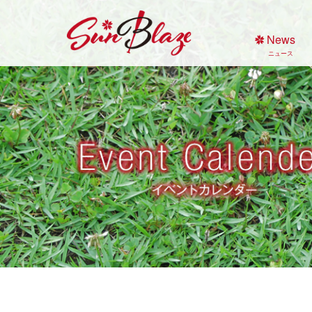
Skip
to
News
content
ニュース