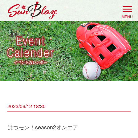
Skip
to
MENU
content
2023/06/12 18:30
はつモン！season2オンエア