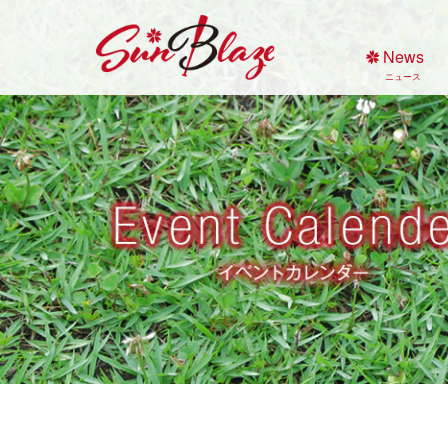
Skip
to
News
content
ニュース