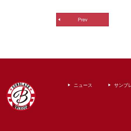
投
Prev
稿
ナ
ビ
ゲ
ー
シ
ョ
ン
ニュース
サンブ