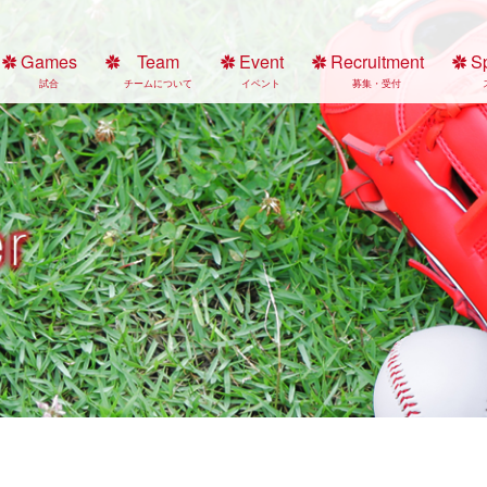
Games
Team
Event
Recruitment
S
試合
チームについて
イベント
募集・受付