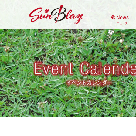
Skip
to
News
content
ニュース