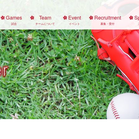
Games
Team
Event
Recruitment
S
試合
チームについて
イベント
募集・受付