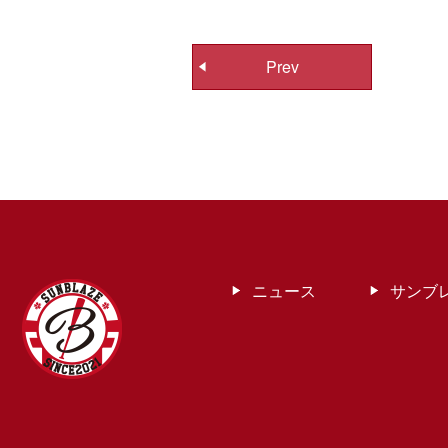
投
Prev
稿
ナ
ビ
ゲ
ー
シ
ョ
ン
ニュース
サンブ