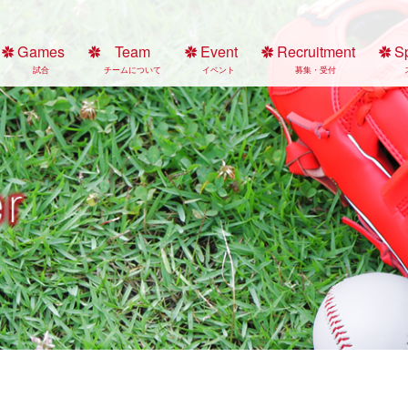
Games
Team
Event
Recruitment
S
試合
チームについて
イベント
募集・受付