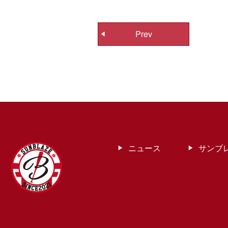
投
Prev
稿
ナ
ビ
ゲ
ー
シ
ョ
ン
ニュース
サンブ