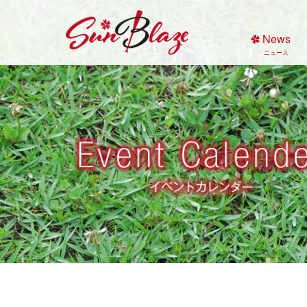
Skip
to
News
content
ニュース