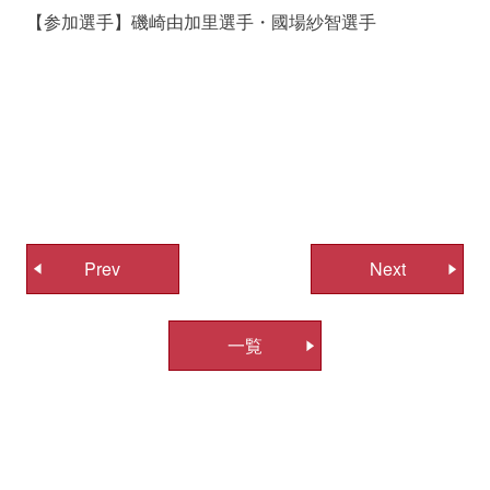
【参加選手】磯崎由加里選手・國場紗智選手
投
Prev
Next
稿
ナ
一覧
ビ
ゲ
ー
シ
ョ