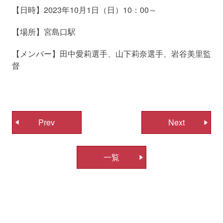
【日時】2023年10月1日（日）10：00～
【場所】宮島口駅
【メンバー】田中愛莉選手、山下莉奈選手、岩谷美里監
督
投
Prev
Next
稿
ナ
一覧
ビ
ゲ
ー
シ
ョ