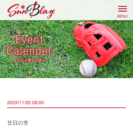
Skip
to
MENU
content
2023/11/20 08:00
廿日の市