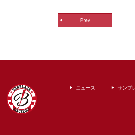
投
Prev
稿
ナ
ビ
ゲ
ー
シ
ョ
ン
ニュース
サンブ