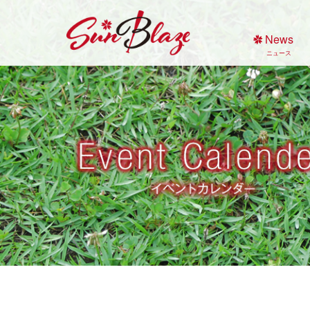
Skip
to
News
content
ニュース