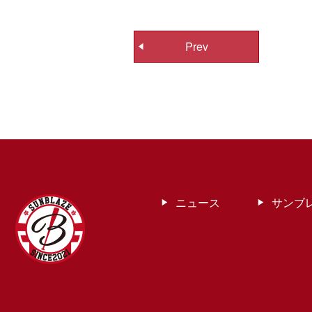
投
Prev
稿
ナ
ビ
ゲ
ー
シ
ョ
ン
ニュース
サンブ