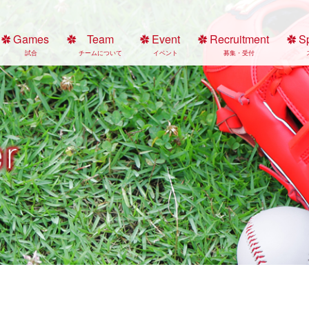
Games
Team
Event
Recruitment
S
試合
チームについて
イベント
募集・受付