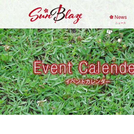
Skip
to
News
content
ニュース