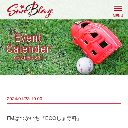
Skip
to
MENU
content
2024/01/23 10:00
FMはつかいち『ECOしま専科』