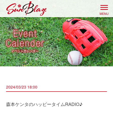
Skip
to
MENU
content
2024/03/23 18:00
森本ケンタのハッピータイムRADIO♪