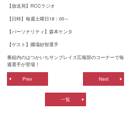
【放送局】RCCラジオ
【日時】毎週土曜日18：00～
【パーソナリティ】森本ケンタ
【ゲスト】國場紗智選手
番組内のはつかいちサンブレイズ広報部のコーナーで毎
週選手が登場！
投
Prev
Next
稿
ナ
一覧
ビ
ゲ
ー
シ