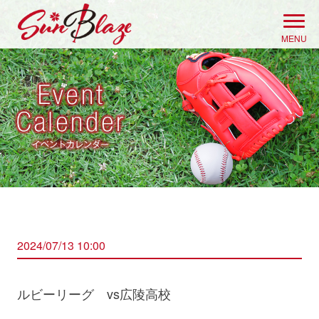
Skip
to
MENU
content
2024/07/13 10:00
ルビーリーグ vs広陵高校