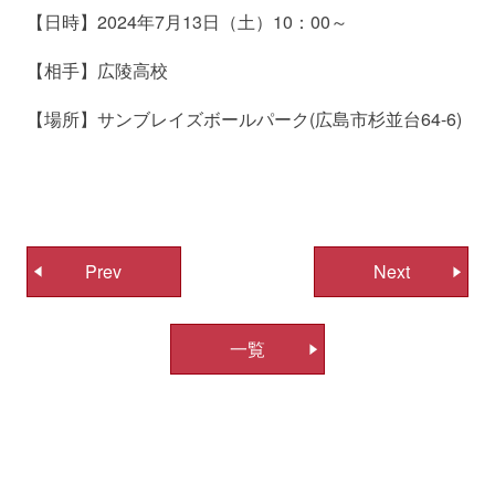
【日時】2024年7月13日（土）10：00～
【相手】広陵高校
【場所】サンブレイズボールパーク(広島市杉並台64-6)
投
Prev
Next
稿
ナ
一覧
ビ
ゲ
ー
シ
ョ