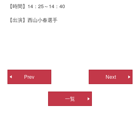
【時間】14：25～14：40
【出演】西山小春選手
投
Prev
Next
稿
ナ
一覧
ビ
ゲ
ー
シ
ョ