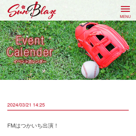
Skip
to
MENU
content
2024/03/21 14:25
FMはつかいち出演！