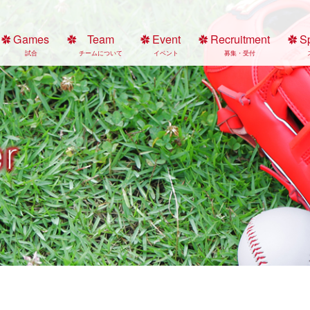
Games
Team
Event
Recruitment
S
試合
チームについて
イベント
募集・受付