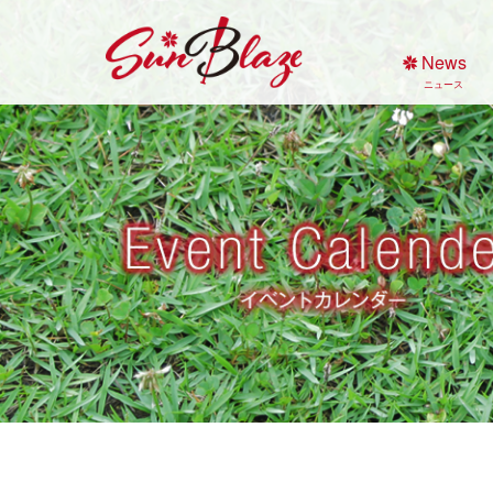
Skip
to
News
content
ニュース