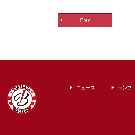
投
Prev
稿
ナ
ビ
ゲ
ー
シ
ョ
ン
ニュース
サンブ