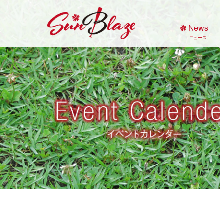
Skip
to
News
content
ニュース