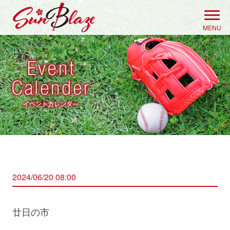
Skip
to
MENU
content
2024/06/20 08:00
廿日の市