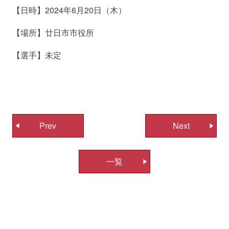
【日時】2024年6月20日（木）
【場所】廿日市市役所
【選手】未定
投
Prev
Next
稿
ナ
一覧
ビ
ゲ
ー
シ
ョ