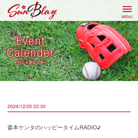
Skip
to
MENU
content
2024/12/25 22:30
森本ケンタのハッピータイムRADIO♪