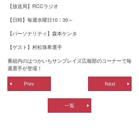
【放送局】RCCラジオ
【日時】毎週水曜日10：30～
【パーソナリティ】森本ケンタ
【ゲスト】村松珠希選手
番組内のはつかいちサンブレイズ広報部のコーナーで毎
週選手が登場！
投
Prev
Next
稿
ナ
一覧
ビ
ゲ
ー
シ