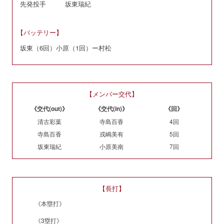
先発投手
坂東瑞紀
【バッテリー】
坂東（6回）小原（1回）ー村松
【メンバー交代】
《交代(out)》
《交代(in)》
《回》
清古彩葉
寺島百香
4回
寺島百香
戎嶋美有
5回
坂東瑞紀
小原美南
7回
【長打】
《本塁打》
《3塁打》