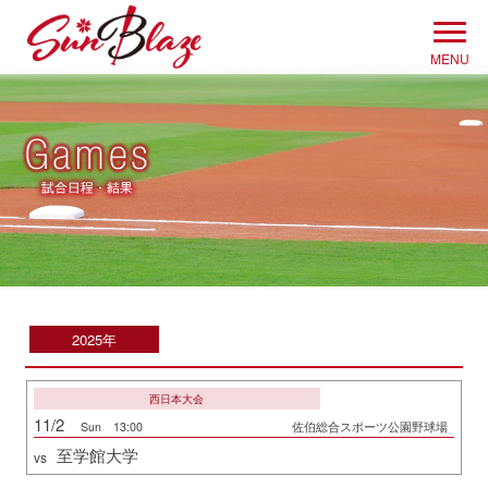
Skip
to
MENU
content
2025年
西日本大会
11/2
Sun 13:00
佐伯総合スポーツ公園野球場
至学館大学
vs