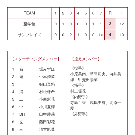
TEAM
1
2
3
4
5
6
7
R
H
至学館
0
1
0
0
0
1
1
3
12
サンブレイズ
0
0
2
1
0
0
1×
4
10
【スターティングメンバー】
【控えメンバー】
《投手》
1
右
堀みずほ
小原美南、草間莉央、向井美
2
遊
中本姫菜
海、甲斐田陽菜
3
一
御山真悠
《捕手》
村上優花
4
捕
村松珠希
《内野手》
5
二
小西彩花
寺島百香、戎嶋美有、北原千
6
中
小川夏輝
愛
《外野手》
7
DH
田中愛莉
8
左
藤田彩花
9
三
清古彩葉