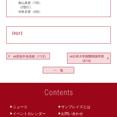
御山真悠（7回）
《2塁打》
寺島百香（4回）
【戦評】
vs日本大学国際関係学部
vs高知中央高校（11/2）
(3/14)
一 覧
ニュース
サンブレイズとは
イベントカレンダー
お問い合わせ