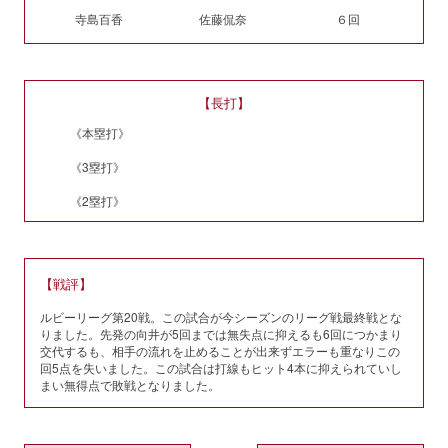
寺島百香
佐藤侃奈
６回
【長打】
《本塁打》
《3塁打》
《2塁打》
【戦評】
ルビーリーグ第20戦。この試合が今シーズンのリーグ戦最終戦とな
りました。先発の向井が5回までは無失点に抑えるも6回につかまり
交代するも、相手の流れを止めることが出来ずエラーも重なりこの
回5点を失いました。この試合は打線もヒット4本に抑えられていし
まい無得点で敗戦となりました。