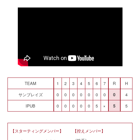
TEAM
1
2
3
4
5
6
7
R
H
サンブレイズ
0
0
0
0
0
0
0
0
4
IPUB
0
0
0
0
0
5
×
5
5
【スターティングメンバー】
【控えメンバー】