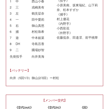
《投手》
1
中
西山小春
小原美南、坂東瑞紀、山下莉
2
三
戎嶋美有
奈、松本すずか
3
左
鶴見栞奈
《捕手》
村上優花
4
一
田中愛莉
《内野手》
5
右
御山真悠
小西彩花
6
捕
村松珠希
《外野手》
佐藤侃奈、田邉澪、前平桃華
7
遊
中本姫菜
8
DH
寺島百香
9
二
國場紗智
先発投手
向井美海
【バッテリー】
向井（5回1/3）御山(2/3回）ー村松
【メンバー交代】
《交代(out)》
《交代(in)》
《回》