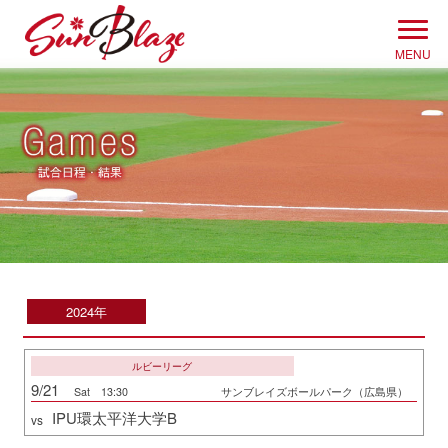
Skip
to
MENU
content
2024年
ルビーリーグ
9/21
Sat 13:30
サンブレイズボールパーク（広島県）
IPU環太平洋大学B
vs