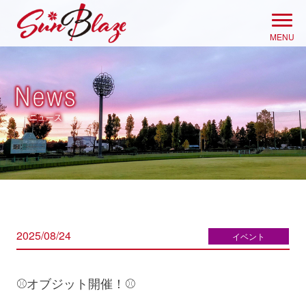
Skip
to
MENU
content
2025/08/24
イベント
⚾オブジット開催！⚾