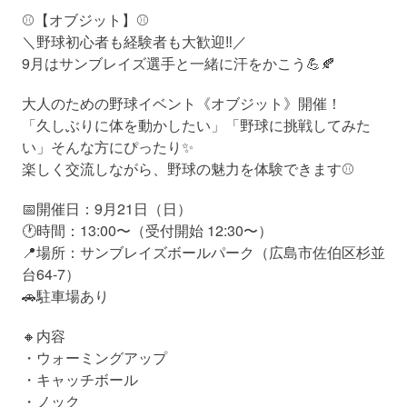
⚾️【オブジット】⚾️
＼野球初心者も経験者も大歓迎‼️／
9月はサンブレイズ選手と一緒に汗をかこう💪🍂
大人のための野球イベント《オブジット》開催！
「久しぶりに体を動かしたい」「野球に挑戦してみた
い」そんな方にぴったり✨
楽しく交流しながら、野球の魅力を体験できます⚾️
📅開催日：9月21日（日）
🕐時間：13:00〜（受付開始 12:30〜）
📍場所：サンブレイズボールパーク（広島市佐伯区杉並
台64-7）
🚗駐車場あり
🔸内容
・ウォーミングアップ
・キャッチボール
・ノック