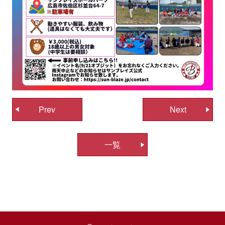
投
Prev
Next
稿
ナ
一覧
ビ
ゲ
ー
シ
ョ
ン