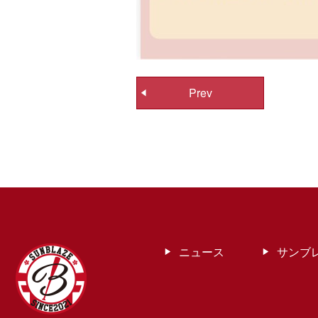
投
Prev
稿
ナ
ビ
ゲ
ー
シ
ョ
ン
ニュース
サンブ