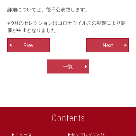
詳細については、後日公表致します。
※ 9月のセレクションはコロナウイルスの影響により開
催が中止となりました
投
Prev
Next
稿
ナ
一覧
ビ
ゲ
ー
シ
ョ
ン
ニュース
サンブレイズとは