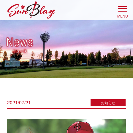
Skip
to
MENU
content
2021/07/21
お知らせ