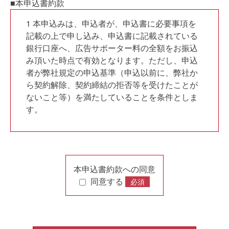
■本申込書約款
1 本申込みは、申込者が、申込書に必要事項を
記載の上で申し込み、申込書に記載されている
銀行口座へ、広告サポーター料の全額をお振込
み頂いた時点で有効となります。ただし、申込
者が弊社規定の申込基準（申込以前に、弊社か
ら契約解除、契約締結の拒否等を受けたことが
ないこと等）を満たしていることを条件としま
す。
2 広告サポーター料は、その利用用途等の情報
開示については一切応じないものとします。ま
た、如何なる理由があっても、一切返金しない
本申込書約款への同意
ものとします。
同意する
必須
3 申込者から提供された情報は、申込者に対す
るサービスの提供その他弊社の業務のために使
用いたします。