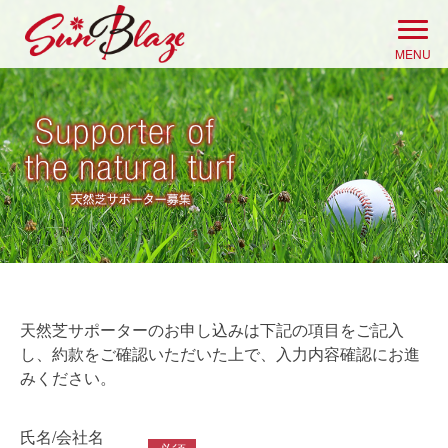
Skip
to
MENU
content
天然芝サポーターのお申し込みは下記の項目をご記入
し、約款をご確認いただいた上で、入力内容確認にお進
みください。
氏名/会社名