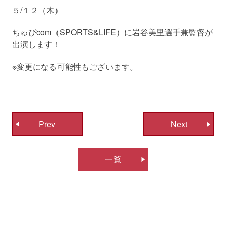
５/１２（木）
ちゅぴcom（SPORTS&LIFE）に岩谷美里選手兼監督が
出演します！
※変更になる可能性もございます。
投
Prev
Next
稿
ナ
一覧
ビ
ゲ
ー
シ
ョ