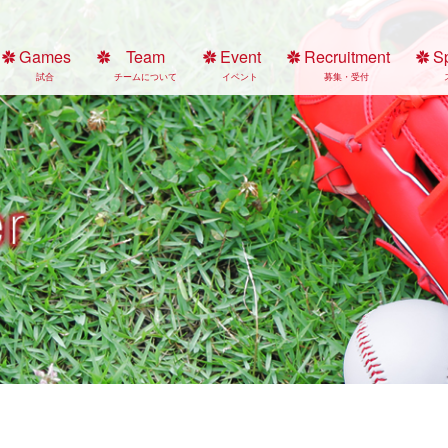
Games
Team
Event
Recruitment
S
試合
チームについて
イベント
募集・受付