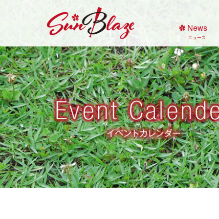
Skip
to
News
content
ニュース