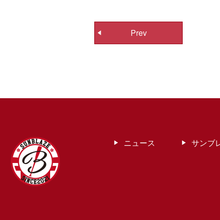
投
Prev
稿
ナ
ビ
ゲ
ー
シ
ョ
ン
ニュース
サンブ