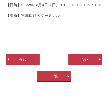
【日時】2022年12月4日（日）１０：００～１５：００
【場所】宮島口旅客ターミナル
投
Prev
Next
稿
ナ
一覧
ビ
ゲ
ー
シ
ョ