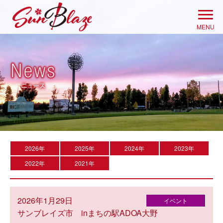
Skip
to
MENU
content
2026年
2025年
2024年
2023年
2022年
2021年
2026年1月29日
イベント
サンブレイズ市 inまちの駅ADOA大野