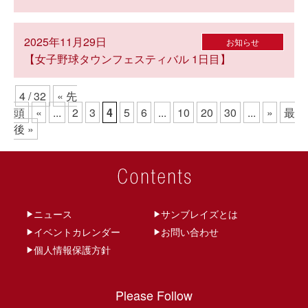
2025年11月29日
お知らせ
【女子野球タウンフェスティバル 1日目】
4 / 32
« 先
頭
«
...
2
3
4
5
6
...
10
20
30
...
»
最
後 »
ニュース
サンブレイズとは
イベントカレンダー
お問い合わせ
個人情報保護方針
Please Follow