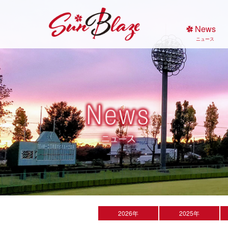
Skip
to
News
content
ニュース
2026年
2025年